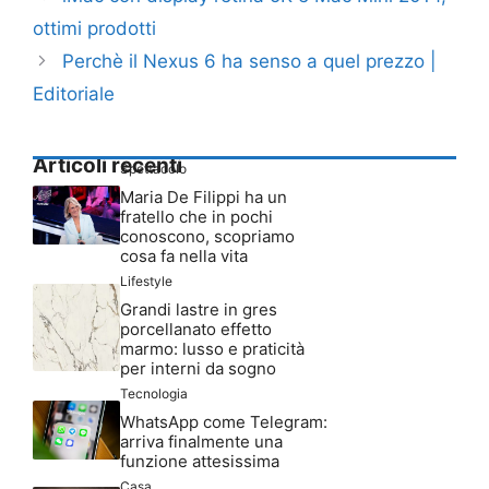
ottimi prodotti
Perchè il Nexus 6 ha senso a quel prezzo |
Editoriale
Articoli recenti
Spettacolo
Maria De Filippi ha un
fratello che in pochi
conoscono, scopriamo
cosa fa nella vita
Lifestyle
Grandi lastre in gres
porcellanato effetto
marmo: lusso e praticità
per interni da sogno
Tecnologia
WhatsApp come Telegram:
arriva finalmente una
funzione attesissima
Casa