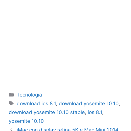
Categorie
Tecnologia
Tag
download ios 8.1
,
download yosemite 10.10
,
download yosemite 10.10 stable
,
ios 8.1
,
yosemite 10.10
iMac con display retina 5K e Mac Mini 2014,