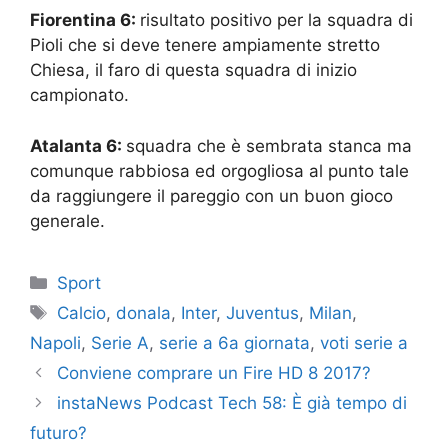
Fiorentina 6:
risultato positivo per la squadra di
Pioli che si deve tenere ampiamente stretto
Chiesa, il faro di questa squadra di inizio
campionato.
Atalanta 6:
squadra che è sembrata stanca ma
comunque rabbiosa ed orgogliosa al punto tale
da raggiungere il pareggio con un buon gioco
generale.
Categorie
Sport
Tag
Calcio
,
donala
,
Inter
,
Juventus
,
Milan
,
Napoli
,
Serie A
,
serie a 6a giornata
,
voti serie a
Conviene comprare un Fire HD 8 2017?
instaNews Podcast Tech 58: È già tempo di
futuro?