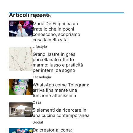
Articoli recenti
Spettacolo
Maria De Filippi ha un
fratello che in pochi
conoscono, scopriamo
cosa fa nella vita
Lifestyle
Grandi lastre in gres
porcellanato effetto
marmo: lusso e praticità
per interni da sogno
Tecnologia
WhatsApp come Telegram:
arriva finalmente una
funzione attesissima
Casa
5 elementi da ricercare in
una cucina contemporanea
Social
Da creator a icona: