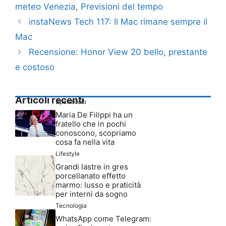
meteo Venezia
,
Previsioni del tempo
instaNews Tech 117: Il Mac rimane sempre il
Mac
Recensione: Honor View 20 bello, prestante
e costoso
Articoli recenti
Spettacolo
Maria De Filippi ha un
fratello che in pochi
conoscono, scopriamo
cosa fa nella vita
Lifestyle
Grandi lastre in gres
porcellanato effetto
marmo: lusso e praticità
per interni da sogno
Tecnologia
WhatsApp come Telegram: