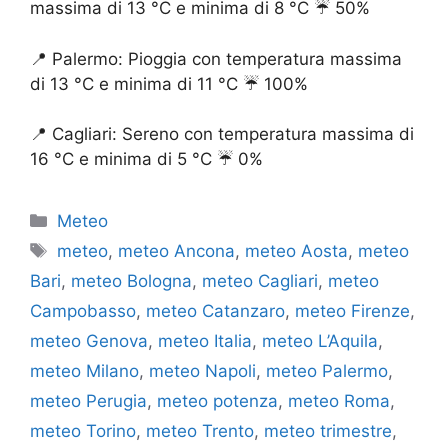
massima di 13 °C e minima di 8 °C ☔️ 50%
📍 Palermo: Pioggia con temperatura massima
di 13 °C e minima di 11 °C ☔️ 100%
📍 Cagliari: Sereno con temperatura massima di
16 °C e minima di 5 °C ☔️ 0%
Categorie
Meteo
Tag
meteo
,
meteo Ancona
,
meteo Aosta
,
meteo
Bari
,
meteo Bologna
,
meteo Cagliari
,
meteo
Campobasso
,
meteo Catanzaro
,
meteo Firenze
,
meteo Genova
,
meteo Italia
,
meteo L’Aquila
,
meteo Milano
,
meteo Napoli
,
meteo Palermo
,
meteo Perugia
,
meteo potenza
,
meteo Roma
,
meteo Torino
,
meteo Trento
,
meteo trimestre
,