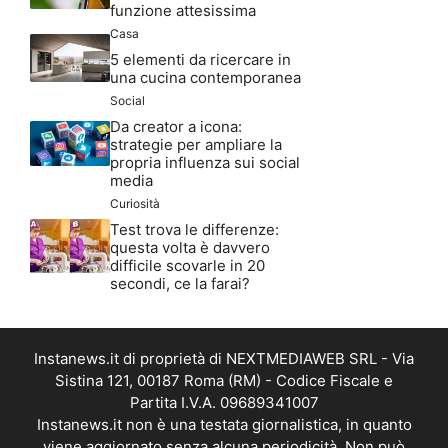
funzione attesissima
Casa
5 elementi da ricercare in
una cucina contemporanea
Social
Da creator a icona:
strategie per ampliare la
propria influenza sui social
media
Curiosità
Test trova le differenze:
questa volta è davvero
difficile scovarle in 20
secondi, ce la farai?
Instanews.it di proprietà di NEXTMEDIAWEB SRL - Via
Sistina 121, 00187 Roma (RM) - Codice Fiscale e
Partita I.V.A. 09689341007
Instanews.it non è una testata giornalistica, in quanto
viene aggiornato senza alcuna periodicità. Non può