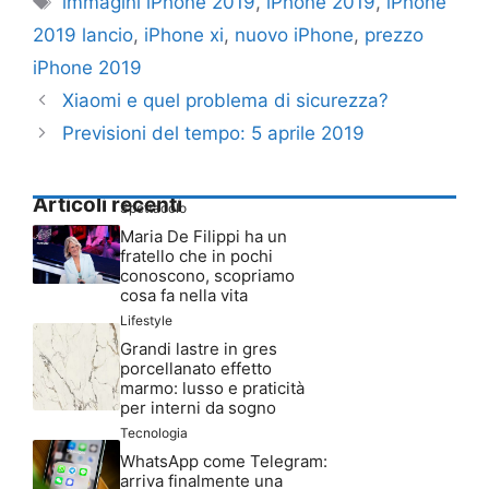
immagini iPhone 2019
,
iPhone 2019
,
iPhone
2019 lancio
,
iPhone xi
,
nuovo iPhone
,
prezzo
iPhone 2019
Xiaomi e quel problema di sicurezza?
Previsioni del tempo: 5 aprile 2019
Articoli recenti
Spettacolo
Maria De Filippi ha un
fratello che in pochi
conoscono, scopriamo
cosa fa nella vita
Lifestyle
Grandi lastre in gres
porcellanato effetto
marmo: lusso e praticità
per interni da sogno
Tecnologia
WhatsApp come Telegram:
arriva finalmente una