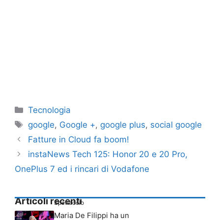
Categorie
Tecnologia
Tag
google
,
Google +
,
google plus
,
social google
Fatture in Cloud fa boom!
instaNews Tech 125: Honor 20 e 20 Pro,
OnePlus 7 ed i rincari di Vodafone
Articoli recenti
Spettacolo
Maria De Filippi ha un