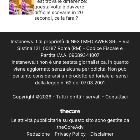
Test trova le differenze:
questa volta è davvero
difficile scovarle in 20
secondi, ce la farai?
Instanews.it di proprietà di NEXTMEDIAWEB SRL - Via
Sistina 121, 00187 Roma (RM) - Codice Fiscale e
Partita I.V.A. 09689341007
Instanews.it non è una testata giornalistica, in quanto
viene aggiornato senza alcuna periodicità. Non può
pertanto considerarsi un prodotto editoriale ai sensi
della legge n. 62 del 07.03.2001
Copyright ©2026 - Tutti i diritti riservati -
Contattaci
Le attività pubblicitarie su questo sito sono gestite da
theCoreAdv
Redazione
-
Privacy Policy
-
Disclaimer