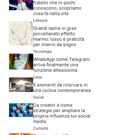
fratello che in pochi
conoscono, scopriamo
cosa fa nella vita
Lifestyle
Grandi lastre in gres
porcellanato effetto
marmo: lusso e praticità
per interni da sogno
Tecnologia
WhatsApp come Telegram:
arriva finalmente una
funzione attesissima
Casa
5 elementi da ricercare in
una cucina contemporanea
Social
Da creator a icona:
strategie per ampliare la
propria influenza sui social
media
Curiosità