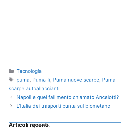
Categorie
Tecnologia
Tag
puma
,
Puma fi
,
Puma nuove scarpe
,
Puma
scarpe autoallaccianti
Napoli e quel fallimento chiamato Ancelotti?
L’Italia dei trasporti punta sul biometano
Articoli recenti
Spettacolo