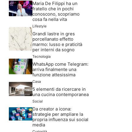
Maria De Filippi ha un
fratello che in pochi
conoscono, scopriamo
cosa fa nella vita
Lifestyle
Grandi lastre in gres
porcellanato effetto
marmo: lusso e praticità
per interni da sogno
Tecnologia
WhatsApp come Telegram:
arriva finalmente una
funzione attesissima
Casa
5 elementi da ricercare in
una cucina contemporanea
Social
Da creator a icona:
strategie per ampliare la
propria influenza sui social
media
Curiosità