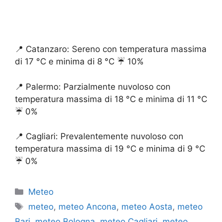
📍 Catanzaro: Sereno con temperatura massima
di 17 °C e minima di 8 °C ☔️ 10%
📍 Palermo: Parzialmente nuvoloso con
temperatura massima di 18 °C e minima di 11 °C
☔️ 0%
📍 Cagliari: Prevalentemente nuvoloso con
temperatura massima di 19 °C e minima di 9 °C
☔️ 0%
Categorie
Meteo
Tag
meteo
,
meteo Ancona
,
meteo Aosta
,
meteo
Bari
,
meteo Bologna
,
meteo Cagliari
,
meteo