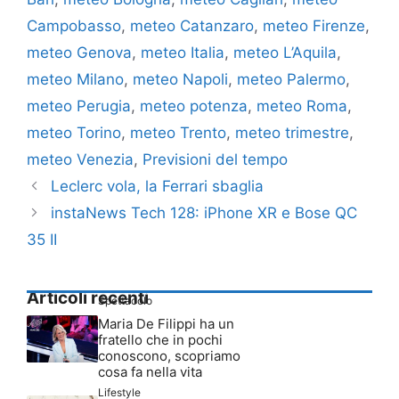
Campobasso
,
meteo Catanzaro
,
meteo Firenze
,
meteo Genova
,
meteo Italia
,
meteo L’Aquila
,
meteo Milano
,
meteo Napoli
,
meteo Palermo
,
meteo Perugia
,
meteo potenza
,
meteo Roma
,
meteo Torino
,
meteo Trento
,
meteo trimestre
,
meteo Venezia
,
Previsioni del tempo
Leclerc vola, la Ferrari sbaglia
instaNews Tech 128: iPhone XR e Bose QC
35 II
Articoli recenti
Spettacolo
Maria De Filippi ha un
fratello che in pochi
conoscono, scopriamo
cosa fa nella vita
Lifestyle