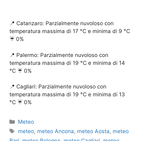
📍 Catanzaro: Parzialmente nuvoloso con
temperatura massima di 17 °C e minima di 9 °C
☔️ 0%
📍 Palermo: Parzialmente nuvoloso con
temperatura massima di 19 °C e minima di 14
°C ☔️ 0%
📍 Cagliari: Parzialmente nuvoloso con
temperatura massima di 19 °C e minima di 13
°C ☔️ 0%
Categorie
Meteo
Tag
meteo
,
meteo Ancona
,
meteo Aosta
,
meteo
Bari
,
meteo Bologna
,
meteo Cagliari
,
meteo