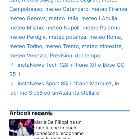
Campobasso
,
meteo Catanzaro
,
meteo Firenze
,
meteo Genova
,
meteo Italia
,
meteo L’Aquila
,
meteo Milano
,
meteo Napoli
,
meteo Palermo
,
meteo Perugia
,
meteo potenza
,
meteo Roma
,
meteo Torino
,
meteo Trento
,
meteo trimestre
,
meteo Venezia
,
Previsioni del tempo
instaNews Tech 128: iPhone XR e Bose QC
35 II
instaNews Sport 85: Il titano Marquez, le
lacrime Sic58 ed un’Atalanta stellare
Articoli recenti
Spettacolo
Maria De Filippi ha un
fratello che in pochi
conoscono, scopriamo
cosa fa nella vita