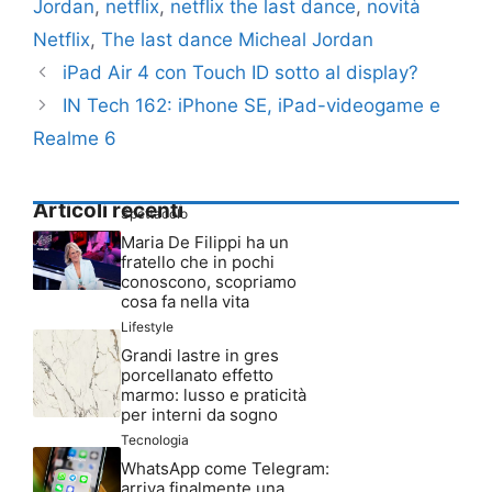
Jordan
,
netflix
,
netflix the last dance
,
novità
Netflix
,
The last dance Micheal Jordan
iPad Air 4 con Touch ID sotto al display?
IN Tech 162: iPhone SE, iPad-videogame e
Realme 6
Articoli recenti
Spettacolo
Maria De Filippi ha un
fratello che in pochi
conoscono, scopriamo
cosa fa nella vita
Lifestyle
Grandi lastre in gres
porcellanato effetto
marmo: lusso e praticità
per interni da sogno
Tecnologia
WhatsApp come Telegram:
arriva finalmente una