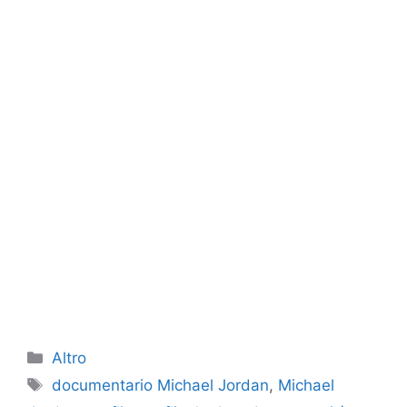
Categorie
Altro
Tag
documentario Michael Jordan
,
Michael