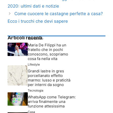
2020: ultimi dati e notizie
Come cuocere le castagne perfette a casa?
Ecco i trucchi che devi sapere
Articoli recenti
Spettacolo
Maria De Filippi ha un
fratello che in pochi
conoscono, scopriamo
cosa fa nella vita
Lifestyle
Grandi lastre in gres
porcellanato effetto
marmo: lusso e praticità
per interni da sogno
Tecnologia
WhatsApp come Telegram:
arriva finalmente una
funzione attesissima
Casa