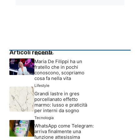
Articoli recenti
Spettacolo
Maria De Filippi ha un
fratello che in pochi
conoscono, scopriamo
cosa fa nella vita
Lifestyle
Grandi lastre in gres
porcellanato effetto
marmo: lusso e praticità
per interni da sogno
Tecnologia
WhatsApp come Telegram:
arriva finalmente una
funzione attesissima