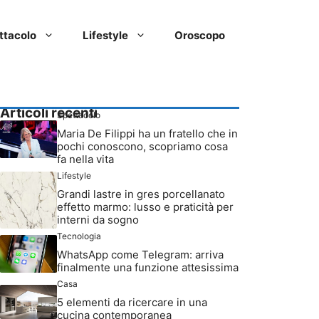
ttacolo
Lifestyle
Oroscopo
Articoli recenti
Spettacolo
Maria De Filippi ha un fratello che in
pochi conoscono, scopriamo cosa
fa nella vita
Lifestyle
Grandi lastre in gres porcellanato
effetto marmo: lusso e praticità per
interni da sogno
Tecnologia
WhatsApp come Telegram: arriva
finalmente una funzione attesissima
Casa
5 elementi da ricercare in una
cucina contemporanea