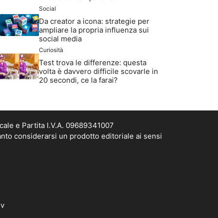
Social
Da creator a icona: strategie per
ampliare la propria influenza sui
social media
Curiosità
Test trova le differenze: questa
volta è davvero difficile scovarle in
20 secondi, ce la farai?
cale e Partita I.V.A. 09689341007
nto considerarsi un prodotto editoriale ai sensi
dv