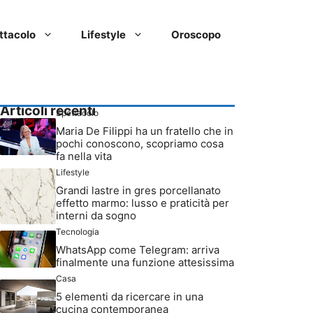
ttacolo
Lifestyle
Oroscopo
Articoli recenti
Spettacolo
Maria De Filippi ha un fratello che in
pochi conoscono, scopriamo cosa
fa nella vita
Lifestyle
Grandi lastre in gres porcellanato
effetto marmo: lusso e praticità per
interni da sogno
Tecnologia
WhatsApp come Telegram: arriva
finalmente una funzione attesissima
Casa
5 elementi da ricercare in una
cucina contemporanea