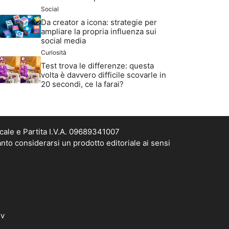
Social
Da creator a icona: strategie per
ampliare la propria influenza sui
social media
Curiosità
Test trova le differenze: questa
volta è davvero difficile scovarle in
20 secondi, ce la farai?
cale e Partita I.V.A. 09689341007
nto considerarsi un prodotto editoriale ai sensi
dv