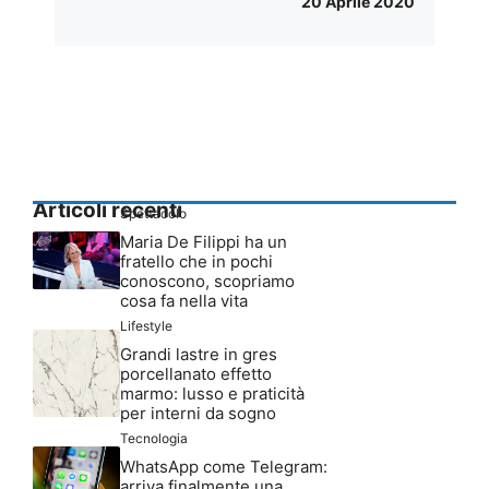
20 Aprile 2020
Articoli recenti
Spettacolo
Maria De Filippi ha un
fratello che in pochi
conoscono, scopriamo
cosa fa nella vita
Lifestyle
Grandi lastre in gres
porcellanato effetto
marmo: lusso e praticità
per interni da sogno
Tecnologia
WhatsApp come Telegram:
arriva finalmente una