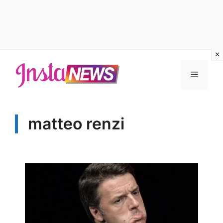
Vai
al
Menu
contenuto
matteo renzi