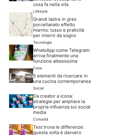
cosa fa nella vita
Lifestyle
Grandi lastre in gres
porcellanato effetto
marmo: lusso e praticità
per interni da sogno
Tecnologia
WhatsApp come Telegram:
arriva finalmente una
funzione attesissima
Casa
5 elementi da ricercare in
una cucina contemporanea
Social
Da creator a icona:
strategie per ampliare la
propria influenza sui social
media
Curiosità
Test trova le differenze:
questa volta è davvero