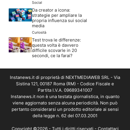
Social
Da creator a icona:
strategie per ampliare la
propria influenza sui social
media
Curiosità
Test trova le differenze:
questa volta è davvero
difficile scovarle in 20
secondi, ce la farai?
Instanews.it di proprietà di NEXTMEDIAWEB SRL - Via
Sistina 121, 00187 Roma (RM) - Codice Fiscale e
Partita I.V.A. 09689341007
Instanews.it non è una testata giornalistica, in quanto
viene aggiornato senza alcuna periodicità. Non può
pertanto considerarsi un prodotto editoriale ai sensi
della legge n. 62 del 07.03.2001
Copyright ©2026 - Tutti i diritti riservati -
Contattaci