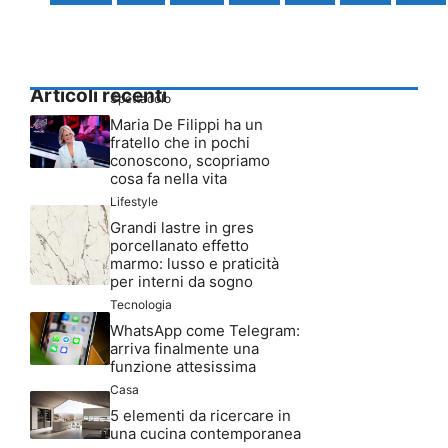
Articoli recenti
Spettacolo
Maria De Filippi ha un
fratello che in pochi
conoscono, scopriamo
cosa fa nella vita
Lifestyle
Grandi lastre in gres
porcellanato effetto
marmo: lusso e praticità
per interni da sogno
Tecnologia
WhatsApp come Telegram:
arriva finalmente una
funzione attesissima
Casa
5 elementi da ricercare in
una cucina contemporanea