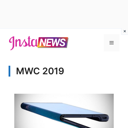
Vai
al
Menu
contenuto
MWC 2019