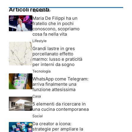
Articoli recenti
Spettacolo
Maria De Filippi ha un
fratello che in pochi
conoscono, scopriamo
cosa fa nella vita
Lifestyle
Grandi lastre in gres
porcellanato effetto
marmo: lusso e praticità
per interni da sogno
Tecnologia
WhatsApp come Telegram:
arriva finalmente una
funzione attesissima
Casa
5 elementi da ricercare in
una cucina contemporanea
Social
Da creator a icona:
strategie per ampliare la