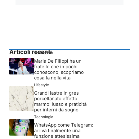
Articoli recenti
Spettacolo
Maria De Filippi ha un
fratello che in pochi
conoscono, scopriamo
cosa fa nella vita
Lifestyle
Grandi lastre in gres
porcellanato effetto
marmo: lusso e praticità
per interni da sogno
Tecnologia
WhatsApp come Telegram:
arriva finalmente una
funzione attesissima