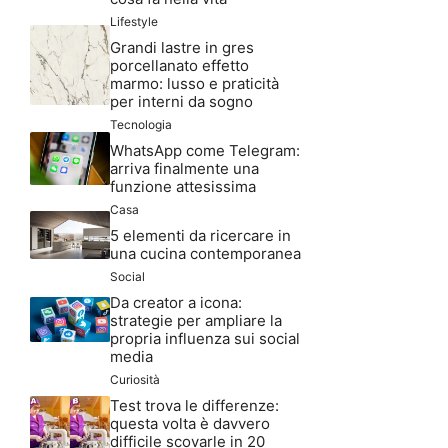
Lifestyle
Grandi lastre in gres
porcellanato effetto
marmo: lusso e praticità
per interni da sogno
Tecnologia
WhatsApp come Telegram:
arriva finalmente una
funzione attesissima
Casa
5 elementi da ricercare in
una cucina contemporanea
Social
Da creator a icona:
strategie per ampliare la
propria influenza sui social
media
Curiosità
Test trova le differenze:
questa volta è davvero
difficile scovarle in 20