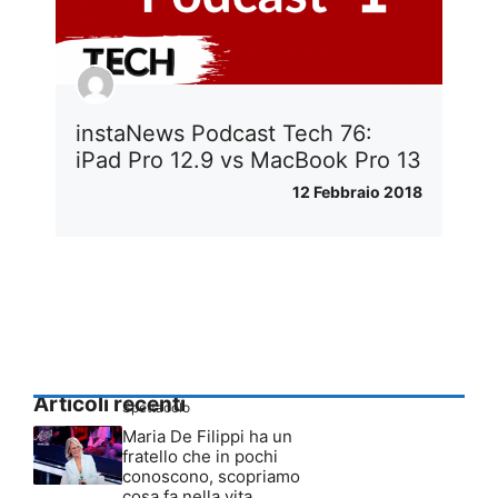
instaNews Podcast Tech 76:
iPad Pro 12.9 vs MacBook Pro 13
12 Febbraio 2018
Articoli recenti
Spettacolo
Maria De Filippi ha un
fratello che in pochi
conoscono, scopriamo
cosa fa nella vita