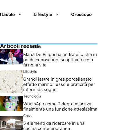
ttacolo
Lifestyle
Oroscopo
Articoli recenti
Spettacolo
Maria De Filippi ha un fratello che in
pochi conoscono, scopriamo cosa
fa nella vita
Lifestyle
Grandi lastre in gres porcellanato
effetto marmo: lusso e praticità per
interni da sogno
Tecnologia
WhatsApp come Telegram: arriva
finalmente una funzione attesissima
Casa
5 elementi da ricercare in una
cucina contemporanea