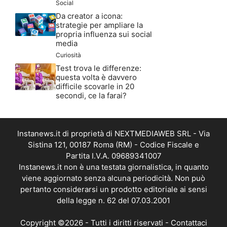
Social
Da creator a icona:
strategie per ampliare la
propria influenza sui social
media
Curiosità
Test trova le differenze:
questa volta è davvero
difficile scovarle in 20
secondi, ce la farai?
Instanews.it di proprietà di NEXTMEDIAWEB SRL - Via
Sistina 121, 00187 Roma (RM) - Codice Fiscale e
Partita I.V.A. 09689341007
Instanews.it non è una testata giornalistica, in quanto
viene aggiornato senza alcuna periodicità. Non può
pertanto considerarsi un prodotto editoriale ai sensi
della legge n. 62 del 07.03.2001
Copyright ©2026 - Tutti i diritti riservati -
Contattaci