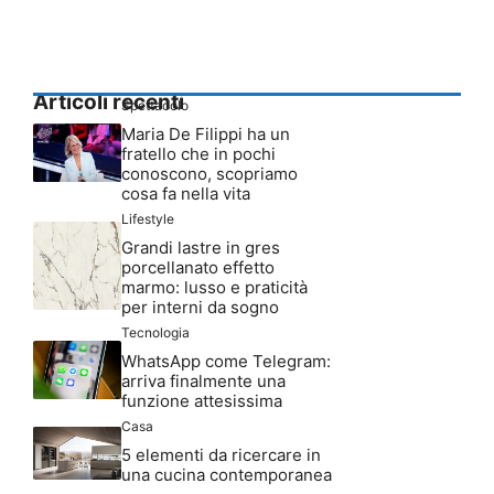
Articoli recenti
Spettacolo
Maria De Filippi ha un
fratello che in pochi
conoscono, scopriamo
cosa fa nella vita
Lifestyle
Grandi lastre in gres
porcellanato effetto
marmo: lusso e praticità
per interni da sogno
Tecnologia
WhatsApp come Telegram:
arriva finalmente una
funzione attesissima
Casa
5 elementi da ricercare in
una cucina contemporanea