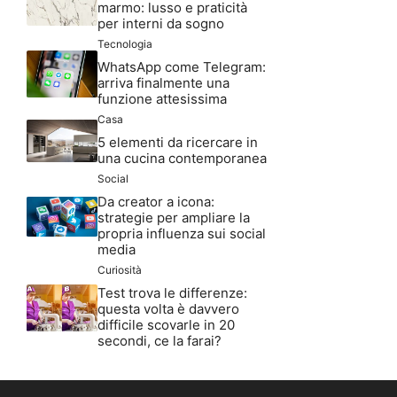
marmo: lusso e praticità
per interni da sogno
Tecnologia
WhatsApp come Telegram:
arriva finalmente una
funzione attesissima
Casa
5 elementi da ricercare in
una cucina contemporanea
Social
Da creator a icona:
strategie per ampliare la
propria influenza sui social
media
Curiosità
Test trova le differenze:
questa volta è davvero
difficile scovarle in 20
secondi, ce la farai?