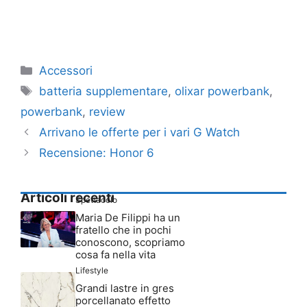
Categorie
Accessori
Tag
batteria supplementare
,
olixar powerbank
,
powerbank
,
review
Arrivano le offerte per i vari G Watch
Recensione: Honor 6
Articoli recenti
Spettacolo
Maria De Filippi ha un
fratello che in pochi
conoscono, scopriamo
cosa fa nella vita
Lifestyle
Grandi lastre in gres
porcellanato effetto