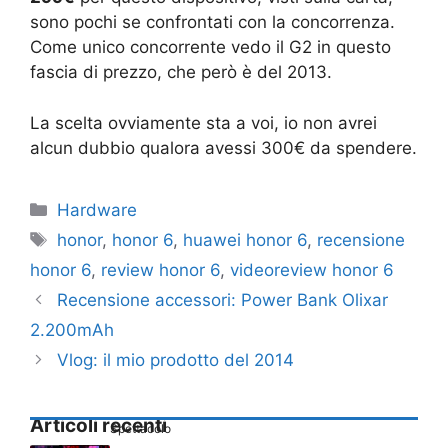
sono pochi se confrontati con la concorrenza.
Come unico concorrente vedo il G2 in questo
fascia di prezzo, che però è del 2013.
La scelta ovviamente sta a voi, io non avrei
alcun dubbio qualora avessi 300€ da spendere.
Categorie
Hardware
Tag
honor
,
honor 6
,
huawei honor 6
,
recensione
honor 6
,
review honor 6
,
videoreview honor 6
Recensione accessori: Power Bank Olixar
2.200mAh
Vlog: il mio prodotto del 2014
Articoli recenti
Spettacolo