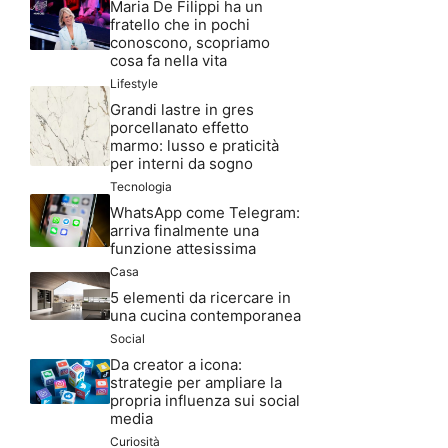
Maria De Filippi ha un
fratello che in pochi
conoscono, scopriamo
cosa fa nella vita
Lifestyle
Grandi lastre in gres
porcellanato effetto
marmo: lusso e praticità
per interni da sogno
Tecnologia
WhatsApp come Telegram:
arriva finalmente una
funzione attesissima
Casa
5 elementi da ricercare in
una cucina contemporanea
Social
Da creator a icona:
strategie per ampliare la
propria influenza sui social
media
Curiosità