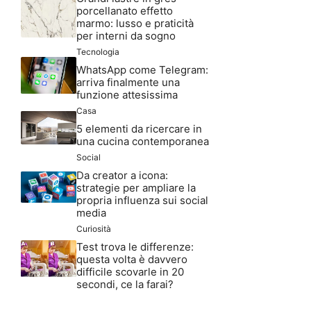
porcellanato effetto
marmo: lusso e praticità
per interni da sogno
Tecnologia
WhatsApp come Telegram:
arriva finalmente una
funzione attesissima
Casa
5 elementi da ricercare in
una cucina contemporanea
Social
Da creator a icona:
strategie per ampliare la
propria influenza sui social
media
Curiosità
Test trova le differenze:
questa volta è davvero
difficile scovarle in 20
secondi, ce la farai?