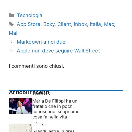
Categorie
Tecnologia
Tag
App Store
,
Boxy
,
Client
,
inbox
,
italia
,
Mac
,
Mail
Markdown a noi due
Apple non deve seguire Wall Street
I commenti sono chiusi.
Articoli recenti
Spettacolo
Maria De Filippi ha un
fratello che in pochi
conoscono, scopriamo
cosa fa nella vita
Lifestyle
Grandi lastre in gres