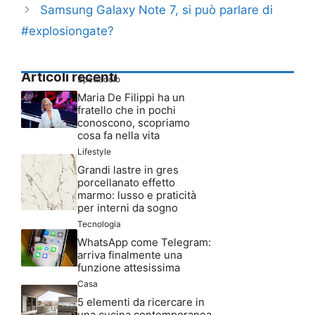
Samsung Galaxy Note 7, si può parlare di
#explosiongate?
Articoli recenti
Spettacolo
Maria De Filippi ha un
fratello che in pochi
conoscono, scopriamo
cosa fa nella vita
Lifestyle
Grandi lastre in gres
porcellanato effetto
marmo: lusso e praticità
per interni da sogno
Tecnologia
WhatsApp come Telegram:
arriva finalmente una
funzione attesissima
Casa
5 elementi da ricercare in
una cucina contemporanea