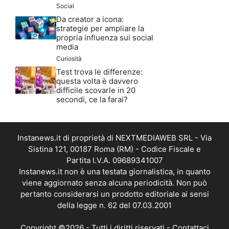
Social
Da creator a icona:
strategie per ampliare la
propria influenza sui social
media
Curiosità
Test trova le differenze:
questa volta è davvero
difficile scovarle in 20
secondi, ce la farai?
Instanews.it di proprietà di NEXTMEDIAWEB SRL - Via
Sistina 121, 00187 Roma (RM) - Codice Fiscale e
Partita I.V.A. 09689341007
Instanews.it non è una testata giornalistica, in quanto
viene aggiornato senza alcuna periodicità. Non può
pertanto considerarsi un prodotto editoriale ai sensi
della legge n. 62 del 07.03.2001
Copyright ©2026 - Tutti i diritti riservati -
Contattaci