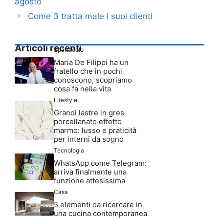
agosto
Come 3 tratta male i suoi clienti
Articoli recenti
Spettacolo
Maria De Filippi ha un
fratello che in pochi
conoscono, scopriamo
cosa fa nella vita
Lifestyle
Grandi lastre in gres
porcellanato effetto
marmo: lusso e praticità
per interni da sogno
Tecnologia
WhatsApp come Telegram:
arriva finalmente una
funzione attesissima
Casa
5 elementi da ricercare in
una cucina contemporanea