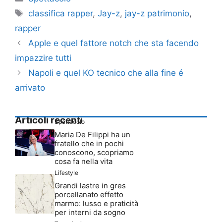
Tag
classifica rapper
,
Jay-z
,
jay-z patrimonio
,
rapper
Apple e quel fattore notch che sta facendo
impazzire tutti
Napoli e quel KO tecnico che alla fine é
arrivato
Articoli recenti
Spettacolo
Maria De Filippi ha un
fratello che in pochi
conoscono, scopriamo
cosa fa nella vita
Lifestyle
Grandi lastre in gres
porcellanato effetto
marmo: lusso e praticità
per interni da sogno