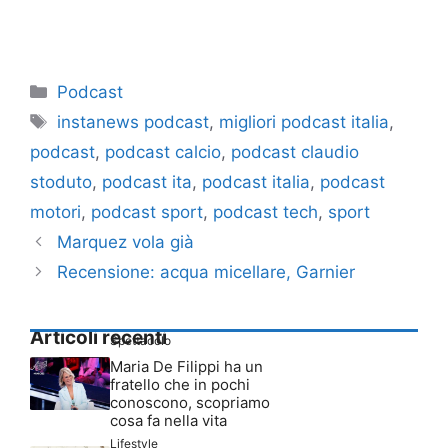
Categorie
Podcast
Tag
instanews podcast
,
migliori podcast italia
,
podcast
,
podcast calcio
,
podcast claudio
stoduto
,
podcast ita
,
podcast italia
,
podcast
motori
,
podcast sport
,
podcast tech
,
sport
Marquez vola già
Recensione: acqua micellare, Garnier
Articoli recenti
Spettacolo
Maria De Filippi ha un
fratello che in pochi
conoscono, scopriamo
cosa fa nella vita
Lifestyle