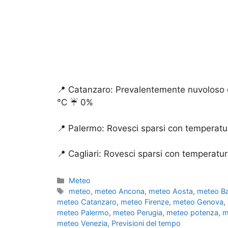
📍 Catanzaro: Prevalentemente nuvoloso 
°C ☔️ 0%
📍 Palermo: Rovesci sparsi con temperatu
📍 Cagliari: Rovesci sparsi con temperat
Categorie
Meteo
Tag
meteo
,
meteo Ancona
,
meteo Aosta
,
meteo Ba
meteo Catanzaro
,
meteo Firenze
,
meteo Genova
,
meteo Palermo
,
meteo Perugia
,
meteo potenza
,
m
meteo Venezia
,
Previsioni del tempo