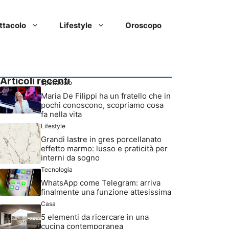
ttacolo
Lifestyle
Oroscopo
Articoli recenti
Spettacolo
Maria De Filippi ha un fratello che in
pochi conoscono, scopriamo cosa
fa nella vita
Lifestyle
Grandi lastre in gres porcellanato
effetto marmo: lusso e praticità per
interni da sogno
Tecnologia
WhatsApp come Telegram: arriva
finalmente una funzione attesissima
Casa
5 elementi da ricercare in una
cucina contemporanea