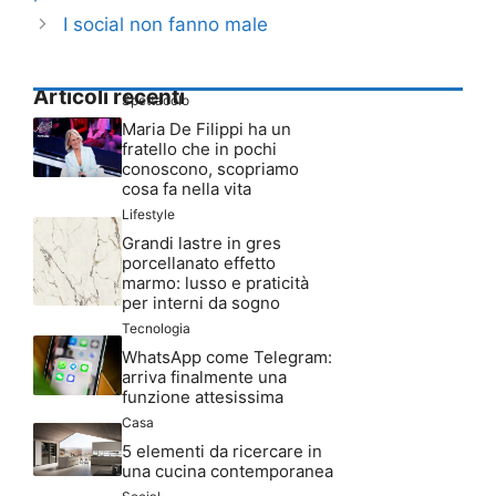
I social non fanno male
Articoli recenti
Spettacolo
Maria De Filippi ha un
fratello che in pochi
conoscono, scopriamo
cosa fa nella vita
Lifestyle
Grandi lastre in gres
porcellanato effetto
marmo: lusso e praticità
per interni da sogno
Tecnologia
WhatsApp come Telegram:
arriva finalmente una
funzione attesissima
Casa
5 elementi da ricercare in
una cucina contemporanea