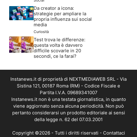
Social
Da creator a icona:
strategie per ampliare la
propria influenza sui social
media
Curiosità
Test trova le differenze:
questa volta è davvero
difficile scovarle in 20
secondi, ce la farai?
Instanews.it di proprietà di NEXTMEDIAWEB SRL - Via
Sistina 121, 00187 Roma (RM) - Codice Fiscale e
Partita I.V.A. 09689341007
Instanews.it non è una testata giornalistica, in quanto
viene aggiornato senza alcuna periodicità. Non può
pertanto considerarsi un prodotto editoriale ai sensi
della legge n. 62 del 07.03.2001
Copyright ©2026 - Tutti i diritti riservati -
Contattaci