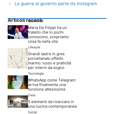
La guerra al governo parte da Instagram
Articoli recenti
Spettacolo
Maria De Filippi ha un
fratello che in pochi
conoscono, scopriamo
cosa fa nella vita
Lifestyle
Grandi lastre in gres
porcellanato effetto
marmo: lusso e praticità
per interni da sogno
Tecnologia
WhatsApp come Telegram:
arriva finalmente una
funzione attesissima
Casa
5 elementi da ricercare in
una cucina contemporanea
Social