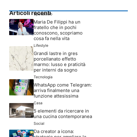
Articoli recenti
Spettacolo
Maria De Filippi ha un
fratello che in pochi
conoscono, scopriamo
cosa fa nella vita
Lifestyle
Grandi lastre in gres
porcellanato effetto
marmo: lusso e praticità
per interni da sogno
Tecnologia
WhatsApp come Telegram:
arriva finalmente una
funzione attesissima
Casa
5 elementi da ricercare in
una cucina contemporanea
Social
Da creator a icona:
strategie per ampliare la