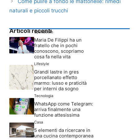
Come pulire a fondo le mattonelle: rimedi
naturali e piccoli trucchi
Articoli recenti
Spettacolo
Maria De Filippi ha un
fratello che in pochi
conoscono, scopriamo
cosa fa nella vita
Lifestyle
Grandi lastre in gres
porcellanato effetto
marmo: lusso e praticità
per interni da sogno
Tecnologia
WhatsApp come Telegram:
arriva finalmente una
funzione attesissima
Casa
5 elementi da ricercare in
una cucina contemporanea