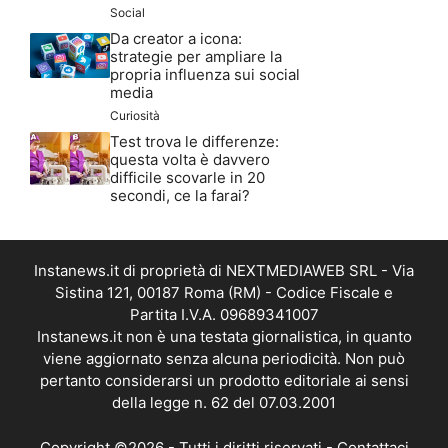
Social
Da creator a icona:
strategie per ampliare la
propria influenza sui social
media
Curiosità
Test trova le differenze:
questa volta è davvero
difficile scovarle in 20
secondi, ce la farai?
Instanews.it di proprietà di NEXTMEDIAWEB SRL - Via
Sistina 121, 00187 Roma (RM) - Codice Fiscale e
Partita I.V.A. 09689341007
Instanews.it non è una testata giornalistica, in quanto
viene aggiornato senza alcuna periodicità. Non può
pertanto considerarsi un prodotto editoriale ai sensi
della legge n. 62 del 07.03.2001
Copyright ©2026 - Tutti i diritti riservati -
Contattaci