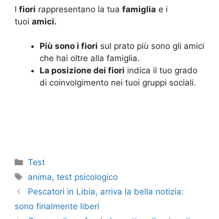
I
fiori
rappresentano la tua
famiglia
e i
tuoi
amici.
Più sono i fiori
sul prato più sono gli amici
che hai oltre alla famiglia.
La posizione dei fiori
indica il tuo grado
di coinvolgimento nei tuoi gruppi sociali.
Categorie
Test
Tag
anima
,
test psicologico
Pescatori in Libia, arriva la bella notizia:
sono finalmente liberi