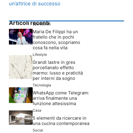
un’attrice di successo
Articoli recenti
Spettacolo
Maria De Filippi ha un
fratello che in pochi
conoscono, scopriamo
cosa fa nella vita
Lifestyle
Grandi lastre in gres
porcellanato effetto
marmo: lusso e praticità
per interni da sogno
Tecnologia
WhatsApp come Telegram:
arriva finalmente una
funzione attesissima
Casa
5 elementi da ricercare in
una cucina contemporanea
Social