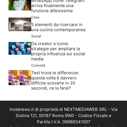
WhatsApp come Telegram:
arriva finalmente una
funzione attesissima
Casa
5 elementi da ricercare in
una cucina contemporanea
Social
Da creator a icona:
strategie per ampliare la
propria influenza sui social
media
Curiosità
Test trova le differenze:
questa volta è davvero
difficile scovarle in 20
secondi, ce la farai?
Instanews.it di proprietà di NEXTMEDIAWEB SRL - Via
Sistina 121, 00187 Roma (RM) - Codice Fiscale e
Partita I.V.A. 09689341007