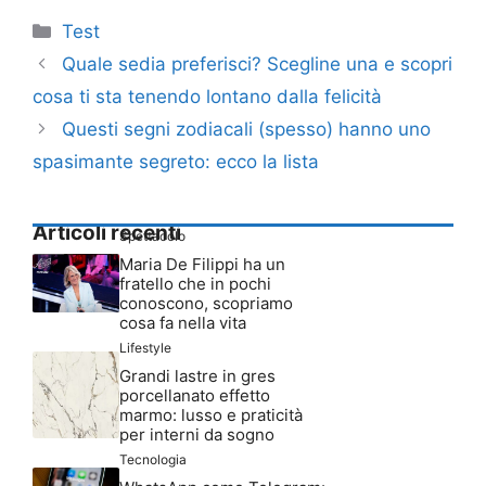
Categorie
Test
Quale sedia preferisci? Scegline una e scopri
cosa ti sta tenendo lontano dalla felicità
Questi segni zodiacali (spesso) hanno uno
spasimante segreto: ecco la lista
Articoli recenti
Spettacolo
Maria De Filippi ha un
fratello che in pochi
conoscono, scopriamo
cosa fa nella vita
Lifestyle
Grandi lastre in gres
porcellanato effetto
marmo: lusso e praticità
per interni da sogno
Tecnologia