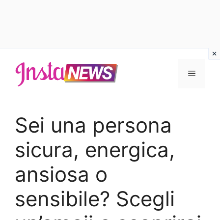
Vai
al
Menu
contenuto
Sei una persona
sicura, energica,
ansiosa o
sensibile? Scegli