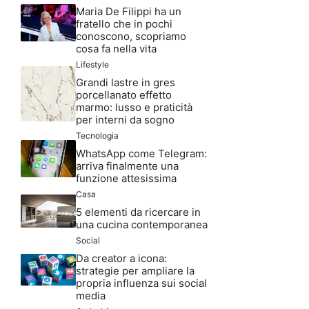
Maria De Filippi ha un
fratello che in pochi
conoscono, scopriamo
cosa fa nella vita
Lifestyle
Grandi lastre in gres
porcellanato effetto
marmo: lusso e praticità
per interni da sogno
Tecnologia
WhatsApp come Telegram:
arriva finalmente una
funzione attesissima
Casa
5 elementi da ricercare in
una cucina contemporanea
Social
Da creator a icona:
strategie per ampliare la
propria influenza sui social
media