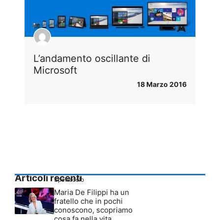
L’andamento oscillante di
Microsoft
18 Marzo 2016
Articoli recenti
Spettacolo
Maria De Filippi ha un
fratello che in pochi
conoscono, scopriamo
cosa fa nella vita