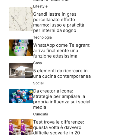
Lifestyle
Grandi lastre in gres
porcellanato effetto
marmo: lusso e praticità
per interni da sogno
Tecnologia
WhatsApp come Telegram:
arriva finalmente una
funzione attesissima
Casa
5 elementi da ricercare in
una cucina contemporanea
Social
Da creator a icona:
strategie per ampliare la
propria influenza sui social
media
Curiosità
Test trova le differenze:
questa volta è davvero
difficile scovarle in 20