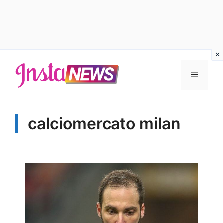
Vai
al
Menu
contenuto
calciomercato milan