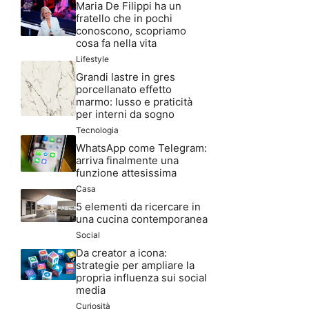
Maria De Filippi ha un
fratello che in pochi
conoscono, scopriamo
cosa fa nella vita
Lifestyle
Grandi lastre in gres
porcellanato effetto
marmo: lusso e praticità
per interni da sogno
Tecnologia
WhatsApp come Telegram:
arriva finalmente una
funzione attesissima
Casa
5 elementi da ricercare in
una cucina contemporanea
Social
Da creator a icona:
strategie per ampliare la
propria influenza sui social
media
Curiosità