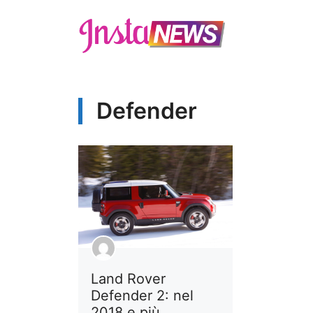
Vai
al
contenuto
Defender
Land Rover
Defender 2: nel
2018 e più