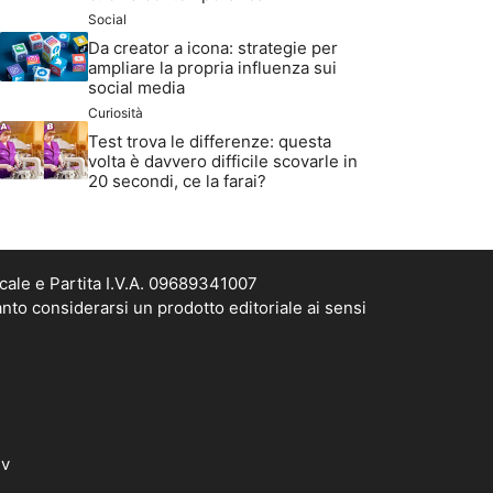
Social
Da creator a icona: strategie per
ampliare la propria influenza sui
social media
Curiosità
Test trova le differenze: questa
volta è davvero difficile scovarle in
20 secondi, ce la farai?
cale e Partita I.V.A. 09689341007
nto considerarsi un prodotto editoriale ai sensi
dv