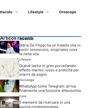
ttacolo
Lifestyle
Oroscopo
Articoli recenti
Spettacolo
Maria De Filippi ha un fratello che in
pochi conoscono, scopriamo cosa
fa nella vita
Lifestyle
Grandi lastre in gres porcellanato
effetto marmo: lusso e praticità per
interni da sogno
Tecnologia
WhatsApp come Telegram: arriva
finalmente una funzione attesissima
Casa
5 elementi da ricercare in una
cucina contemporanea