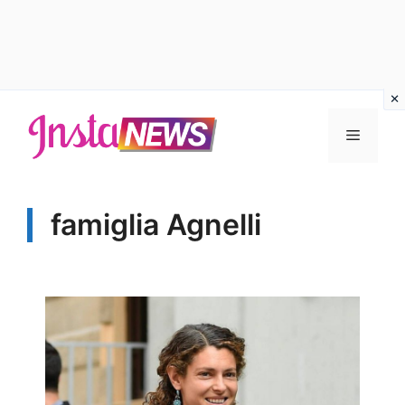
Vai
al
Menu
contenuto
famiglia Agnelli