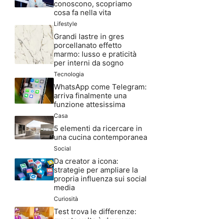
conoscono, scopriamo
cosa fa nella vita
Lifestyle
Grandi lastre in gres
porcellanato effetto
marmo: lusso e praticità
per interni da sogno
Tecnologia
WhatsApp come Telegram:
arriva finalmente una
funzione attesissima
Casa
5 elementi da ricercare in
una cucina contemporanea
Social
Da creator a icona:
strategie per ampliare la
propria influenza sui social
media
Curiosità
Test trova le differenze: