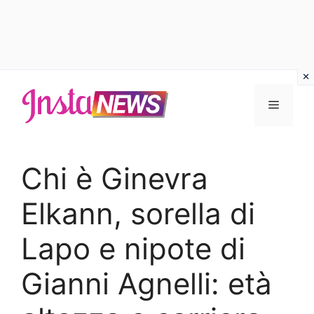
Vai
al
Menu
contenuto
Chi è Ginevra
Elkann, sorella di
Lapo e nipote di
Gianni Agnelli: età