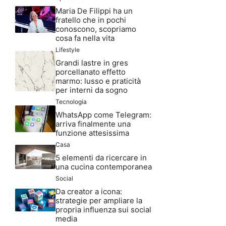
Maria De Filippi ha un
fratello che in pochi
conoscono, scopriamo
cosa fa nella vita
Lifestyle
Grandi lastre in gres
porcellanato effetto
marmo: lusso e praticità
per interni da sogno
Tecnologia
WhatsApp come Telegram:
arriva finalmente una
funzione attesissima
Casa
5 elementi da ricercare in
una cucina contemporanea
Social
Da creator a icona:
strategie per ampliare la
propria influenza sui social
media