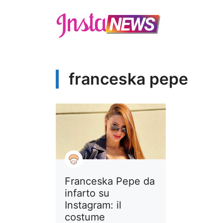
Vai
al
contenuto
franceska pepe
Franceska Pepe da
infarto su
Instagram: il
costume