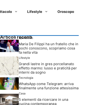
ttacolo
Lifestyle
Oroscopo
Articoli recenti
Spettacolo
Maria De Filippi ha un fratello che in
pochi conoscono, scopriamo cosa
fa nella vita
Lifestyle
Grandi lastre in gres porcellanato
effetto marmo: lusso e praticità per
interni da sogno
Tecnologia
WhatsApp come Telegram: arriva
finalmente una funzione attesissima
Casa
5 elementi da ricercare in una
cucina contemporanea