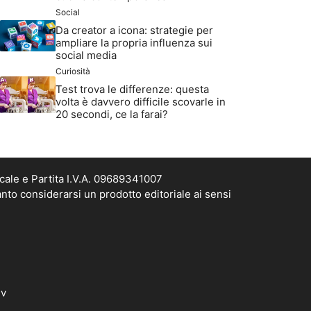
Social
Da creator a icona: strategie per
ampliare la propria influenza sui
social media
Curiosità
Test trova le differenze: questa
volta è davvero difficile scovarle in
20 secondi, ce la farai?
cale e Partita I.V.A. 09689341007
nto considerarsi un prodotto editoriale ai sensi
dv