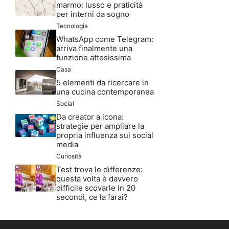
marmo: lusso e praticità
per interni da sogno
Tecnologia
WhatsApp come Telegram:
arriva finalmente una
funzione attesissima
Casa
5 elementi da ricercare in
una cucina contemporanea
Social
Da creator a icona:
strategie per ampliare la
propria influenza sui social
media
Curiosità
Test trova le differenze:
questa volta è davvero
difficile scovarle in 20
secondi, ce la farai?