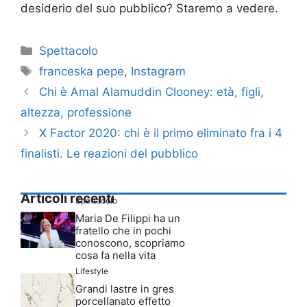
desiderio del suo pubblico? Staremo a vedere.
Categorie
Spettacolo
Tag
franceska pepe
,
Instagram
Chi è Amal Alamuddin Clooney: età, figli,
altezza, professione
X Factor 2020: chi è il primo eliminato fra i 4
finalisti. Le reazioni del pubblico
Articoli recenti
Spettacolo
Maria De Filippi ha un
fratello che in pochi
conoscono, scopriamo
cosa fa nella vita
Lifestyle
Grandi lastre in gres
porcellanato effetto