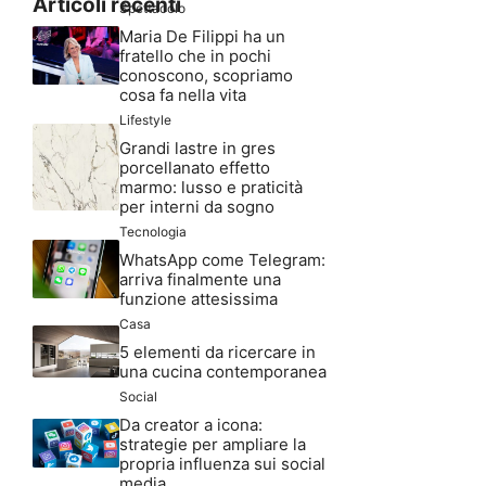
Articoli recenti
Spettacolo
Maria De Filippi ha un
fratello che in pochi
conoscono, scopriamo
cosa fa nella vita
Lifestyle
Grandi lastre in gres
porcellanato effetto
marmo: lusso e praticità
per interni da sogno
Tecnologia
WhatsApp come Telegram:
arriva finalmente una
funzione attesissima
Casa
5 elementi da ricercare in
una cucina contemporanea
Social
Da creator a icona:
strategie per ampliare la
propria influenza sui social
media