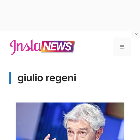
Vai
al
Menu
contenuto
giulio regeni