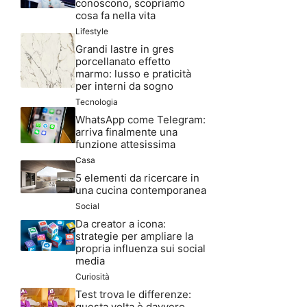
conoscono, scopriamo
cosa fa nella vita
Lifestyle
Grandi lastre in gres
porcellanato effetto
marmo: lusso e praticità
per interni da sogno
Tecnologia
WhatsApp come Telegram:
arriva finalmente una
funzione attesissima
Casa
5 elementi da ricercare in
una cucina contemporanea
Social
Da creator a icona:
strategie per ampliare la
propria influenza sui social
media
Curiosità
Test trova le differenze:
questa volta è davvero