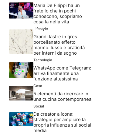
Maria De Filippi ha un
fratello che in pochi
conoscono, scopriamo
cosa fa nella vita
Lifestyle
Grandi lastre in gres
porcellanato effetto
marmo: lusso e praticità
per interni da sogno
Tecnologia
WhatsApp come Telegram:
arriva finalmente una
funzione attesissima
Casa
5 elementi da ricercare in
una cucina contemporanea
Social
Da creator a icona:
strategie per ampliare la
propria influenza sui social
media