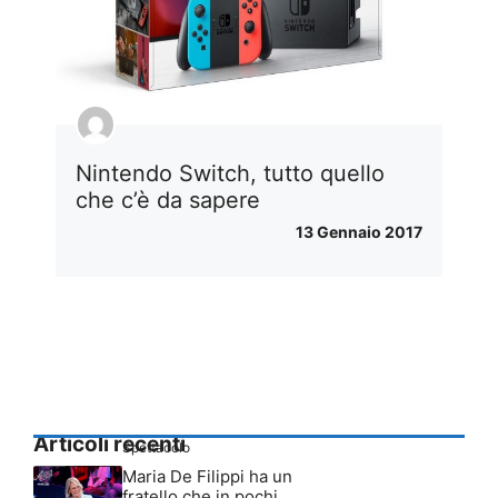
Nintendo Switch, tutto quello
che c’è da sapere
13 Gennaio 2017
Articoli recenti
Spettacolo
Maria De Filippi ha un
fratello che in pochi