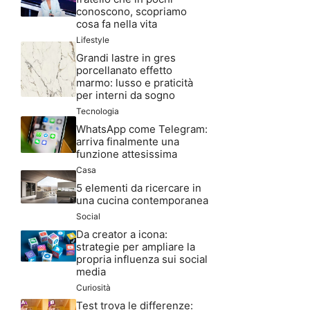
conoscono, scopriamo
cosa fa nella vita
Lifestyle
Grandi lastre in gres
porcellanato effetto
marmo: lusso e praticità
per interni da sogno
Tecnologia
WhatsApp come Telegram:
arriva finalmente una
funzione attesissima
Casa
5 elementi da ricercare in
una cucina contemporanea
Social
Da creator a icona:
strategie per ampliare la
propria influenza sui social
media
Curiosità
Test trova le differenze: