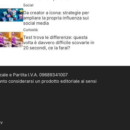
Social
Da creator a icona: strategie per
ampliare la propria influenza sui
social media
Curiosità
Test trova le differenze: questa
volta è davvero difficile scovarle in
20 secondi, ce la farai?
cale e Partita I.V.A. 09689341007
nto considerarsi un prodotto editoriale ai sensi
dv