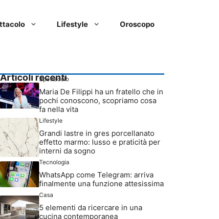
ttacolo
Lifestyle
Oroscopo
Articoli recenti
Spettacolo
Maria De Filippi ha un fratello che in
pochi conoscono, scopriamo cosa
fa nella vita
Lifestyle
Grandi lastre in gres porcellanato
effetto marmo: lusso e praticità per
interni da sogno
Tecnologia
WhatsApp come Telegram: arriva
finalmente una funzione attesissima
Casa
5 elementi da ricercare in una
cucina contemporanea