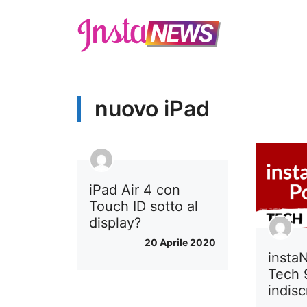
Vai
al
contenuto
nuovo iPad
iPad Air 4 con
Touch ID sotto al
display?
20 Aprile 2020
insta
Tech 
indis