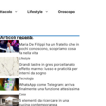
ttacolo
Lifestyle
Oroscopo
Articoli recenti
Spettacolo
Maria De Filippi ha un fratello che in
pochi conoscono, scopriamo cosa
fa nella vita
Lifestyle
Grandi lastre in gres porcellanato
effetto marmo: lusso e praticità per
interni da sogno
Tecnologia
WhatsApp come Telegram: arriva
finalmente una funzione attesissima
Casa
5 elementi da ricercare in una
cucina contemporanea