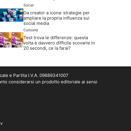
Social
Da creator a icona: strategie per
ampliare la propria influenza sui
social media
Curiosità
Test trova le differenze: questa
volta è davvero difficile scovarle in
20 secondi, ce la farai?
cale e Partita I.V.A. 09689341007
nto considerarsi un prodotto editoriale ai sensi
dv