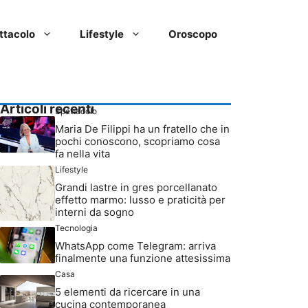
ttacolo
Lifestyle
Oroscopo
Articoli recenti
Spettacolo
Maria De Filippi ha un fratello che in
pochi conoscono, scopriamo cosa
fa nella vita
Lifestyle
Grandi lastre in gres porcellanato
effetto marmo: lusso e praticità per
interni da sogno
Tecnologia
WhatsApp come Telegram: arriva
finalmente una funzione attesissima
Casa
5 elementi da ricercare in una
cucina contemporanea